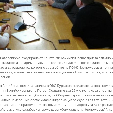
ата записка, входирана от Константи Бачийски, беше приета с пълно 
“ нямаше, а четирима – „въздържал се“. Комисията ще е с мандат 3 ме
то и да разкрие колко точно са загубите на ПСФК Черноморец и при ка
чийски, а заместник на неговата позиция ще е Николай Тишев, който е
ванов.
ин Бачийски докладна записка в ОбС-Бургас за създаване на нова коми
ин Бачийски заяви, че Петрол Холдинг е дал 25 милиона лева апортна в
ари по-късно не е ясно. „Оказва се, че Община Бургас по никакъв начин 
 милиона лева, ние обаче имаме информация за едва 2%от тях. Като и
по-разширени правомощия на комисията „Черноморец“, за да се разпле
действаме. Ако се забавим, може да загубим стадион „Черноморец“.“, 