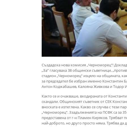
Създадоха нова комисия „Черноморец“! Докладн
„За“ гласуваха 38 общински съветници, „против
стадион „Черноморец“ изцяло на общината, как
за председател бе избран именно Константин Ба
Антон Коджабашев, Калояна Живкова и Тодор И
Както се и очакваше, входираната от Констант
скандали. Общинският съветник от СЕК Констант
вноската е изтеглена. Какво се случва с тези п
„Черноморец“. Ззадълженията на ПСФК са за 35
предоставена от г-н Пламен Киряков. Трябват 
най-доброто, но друго просто няма. Трябва да 