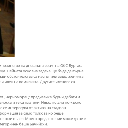
мнозинство на днешната сесия на ОбС-Бургас,
сеца. Нейната основна задача ще бъде да върне
кви обстоятелства са настъпили задълженията.
 и член на комисията. Другите членове са
сия „Черноморец“ предизвика бурни дебати и
носка и те са платени. Няколко дни по-късно
не се интересува от актива на стадион
нформация за само толкова но беше
те този възел. Моето предложение може да не е
категоричен беше Бачийски.