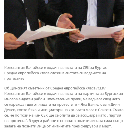
Константин Бачийски е водач на листата на СЕК за Бургас
Средна европейска класа сложи в листата си водачите на
протестите
Общинският съветник от Средна европейска класа /СЕК/
Константин Бачийски е водач на листата на партията за Бургаския
многомандатен район. Впечатление прави, че веднага след него
се нареждат две от лицата на протестите – Яна Вангелова и Диян
Денев, които бяха и инициатори на кръглата маса в Сливен. Смята
се, че по този начин СЕК ще се опита да се асоциира като „партия
на протеста“. В други райони в страната политическата сила също
залага на познати лица от митингите през февруари и март.