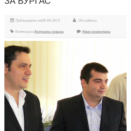
ЗА БУРГАС
Публикувано на06.04.2013
От cekboss
Категории:
Актуални новини
Няма коментари