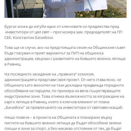
Бургас може да изгуби едно от ключовите си предимства пред
инвеститори от цял свят – прогнозира зам. председателят на ПП
СЕК, Константин Бачийски.
Това ще се случи, ако на предстоящата сесия на Общинския съвет
бъде гласуван и приет вариантът за ПУП на общинска
администрация, свързан с развитието на бившето военно летище
в Равнец.
На последното заседание на „правната“ комисия,
администрацията представи своя проект. От него става ясно, че
Общината като вносител на тази докладна предвижда поредното
обособяване на парцели, по примера на вече съществуващите
индустриални зони. Това отнема възможността за изграждане на
карго летище в Равнец, което е ключов елемент от плана
„Бачийски“ за привличането на инвеститори от световен мащаб.
Нещо повече – в проекта на Общината е планирано върху
пистите на бившето военно летище да бъдат обособени зелени
площи и зони за спорт, а без никакво отстояние от тях, да бъдат