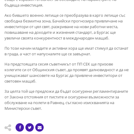
бъдеща инвестиция.
Ако бившето военно летище се преобразува в карго летище със
свободна безмитна зона, Бачийски прогнозира привличане на
инвеститори от цял свят, разкриване на нови работни места,
повишаване на доходите и жизнения стандарт, а Бургас ще
увеличи своята конкурентност в международен мащаб.
По този начин младите и активни хора ще имат стимул да останат
в града, а част от напусналите ще се завърнат.
На предстоящата сесия съветникът от ПП СЕК ще призове
колегите си от Общинския съвет, да проявят далновидност и да не
унищожават шансовете на Бургас да привлече инвеститори от
световен мащаб.
За целта той ще предложи да бъдат осигурени регламентираните
от Закона отстояния от пистите и осигурени възможности за
обслужване на полети в Равнец, съгласно изискванията на
Министерски съвет.