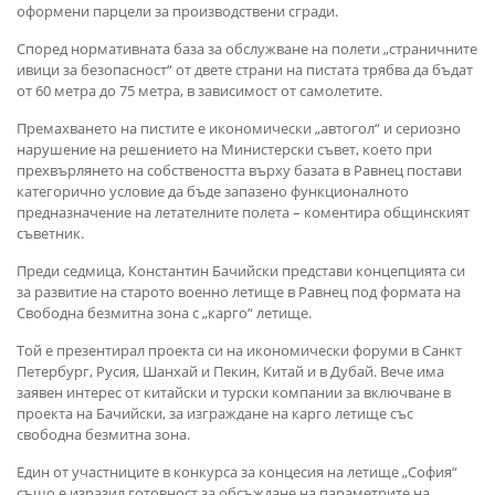
оформени парцели за производствени сгради.
Според нормативната база за обслужване на полети „страничните
ивици за безопасност“ от двете страни на пистата трябва да бъдат
от 60 метра до 75 метра, в зависимост от самолетите.
Премахването на пистите е икономически „автогол“ и сериозно
нарушение на решението на Министерски съвет, което при
прехвърлянето на собствеността върху базата в Равнец постави
категорично условие да бъд
e
запазено функционалното
предназначение на летателните полета – коментира общинският
съветник.
Преди седмица, Константин Бачийски представи концепцията си
за развитие на старото военно летище в Равнец под формата на
Свободна безмитна зона с „карго“ летище.
Той е презентирал проекта си на икономически форуми в Санкт
Петербург, Русия, Шанхай и Пекин, Китай и в Дубай. Вече има
заявен интерес от китайски и турски компании за включване в
проекта на Бачийски, за изграждане на карго летище със
свободна безмитна зона.
Един от участниците в конкурса за концесия на летище „София“
също е изразил готовност за обсъждане на параметрите на