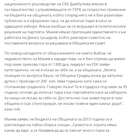
националното ръководство на СЕК Дамбулова влезли в
съглашателство с управляващите от ГЕРБ за скоростно приемане
на бюджета на общината, който според него не е бил разискван
публично и е офоромен така, че да изтичат пари в каси за
идващите избори. Янков изобщо не се вслушвал в политическите
решения на партията. Манев нямал претенции единственото към
работата на Динко Цъцаров, който реагирал съвестно на
поставените въпроси за решаване в Общинския съвет.
По повод нападките от обкръжението на кмета Жабов, че
недоволството на Манев е заради това, че е бил отрязан да вземе
под наем орехова гора от 1300 дка, лидерът на СЕК заяви
категорично, че не я искал за себе си, а за общината. „Моята
позиция по въпроса беше, че Община Средец може да запълни
дупки с приходи от 200 хил. лева годишно като сама си
стопанисва градината. Говорят лъжи! Те я отдадоха под наем за 35
години, отново да изтичат пари към партийните каси за изборите.
Аз нищо не искам за себе си. Достатъчно съм инвестирал в тази
община и съм спонсорирал, не искам повече един камък дори”,
каза той.
Манев заяви, че бюджета на Общината за 2013 година се е
разглеждал на тайна сбирка снощи. „Срамота е, хората няма
какво да ядат, а се предвижда да се харчат много пари за