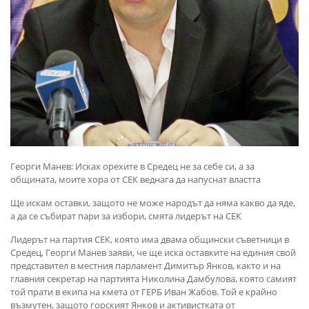
Георги Манев: Исках орехите в Средец не за себе си, а за
общината, моите хора от СЕК веднага да напуснат властта
Ще искам оставки, защото не може народът да няма какво да яде,
а да се събират пари за избори, смята лидерът на СЕК
Лидерът на партия СЕК, която има двама общински съветници в
Средец, Георги Манев заяви, че ще иска оставките на единия свой
представител в местния парламент Димитър Янков, както и на
главния секретар на партията Николина Дамбулова, която самият
той прати в екипа на кмета от ГЕРБ Иван Жабов. Той е крайно
възмутен, защото горският Янков и активистката от