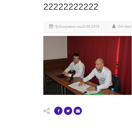
22222222222
Публикувано на20.09.2019
От dani