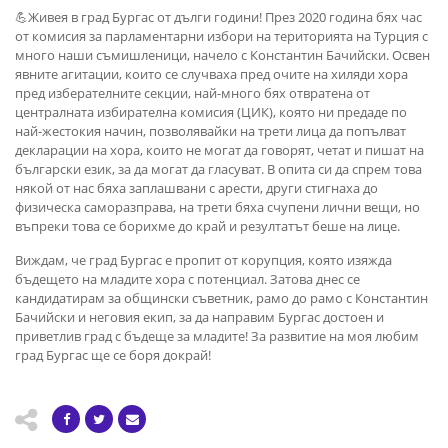
💪Живея в град Бургас от дълги години! През 2020 година бях час
от комисия за парламентарни избори на територията на Турция с
много наши съмишленици, начело с Константин Бачийски. Освен
явните агитации, които се случваха пред очите на хиляди хора
пред изберателните секции, най-много бях отвратена от
централната избирателна комисия (ЦИК), която ни предаде по
най-жестокия начин, позволявайки на трети лица да попълват
декларации на хора, които не могат да говорят, четат и пишат на
български език, за да могат да гласуват. В опита си да спрем това
някой от нас бяха заплашвани с арести, други стигнаха до
физическа саморазправа, на трети бяха счупени лични вещи, но
въпреки това се борихме до край и резултатът беше на лице.
Виждам, че град Бургас е пропит от корупция, която изяжда
бъдещето на младите хора с потенциал. Затова днес се
кандидатирам за общински съветник, рамо до рамо с Константин
Бачийски и неговия екип, за да направим Бургас достоен и
приветлив град с бъдеще за младите! За развитие на моя любим
град Бургас ще се боря докрай!