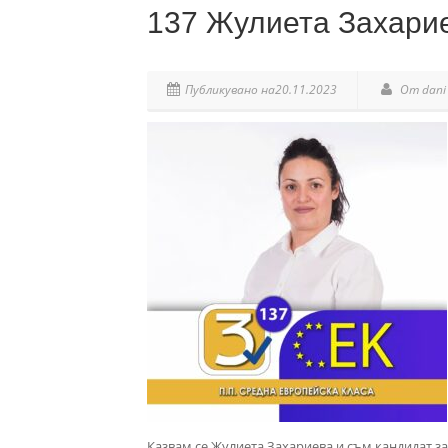
137 Жулиета Захари
Публикувано на20.11.2023
От dani
Казвам се Жулиета Захариева и съм кандидат з