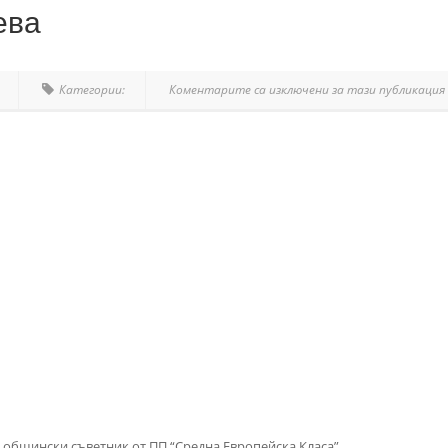
ева
Категории:
Коментарите са изключени за тази публикация
а общински съветник от ПП “Средна Европейска Класа”.